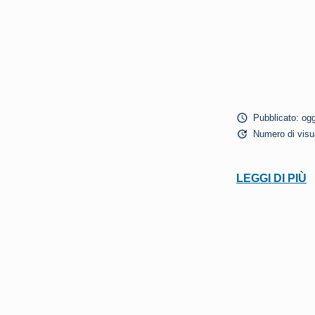
schedule
Pubblicato: ogg
update
Numero di visua
LEGGI DI PIÙ