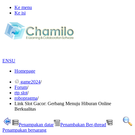
Ke menu
Ke isi
ENSU
Homepage
game2024
/
Forum
/
rtp slot
/
robopragma
/
Link Slot Gacor: Gerbang Menuju Hiburan Online
Berkualitas
Penampakan datar
Penambakan Ber-thread
Penampakan bersarang