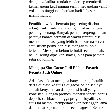
dengan volatilitas rendah cenderung memberikan
kemenangan kecil namun sering, sedangkan yang
volatilitas tinggi memberikan hadiah besar namun
jarang muncul.
Pemilihan waktu bermain juga sering disebut
sebagai salah satu faktor yang dapat memengaruhi
peluang menang. Banyak pemain berpengalaman
percaya bahwa bermain di waktu tertentu bisa
memberikan hasil yang lebih baik, karena server
atau sistem permainan bisa mengalami pola
tertentu. Meskipun belum terbukti secara ilmiah,
hal ini sering dijadikan strategi oleh para pemain
setia slot online.
Mengapa Slot Gacor Jadi Pilihan Favorit
Pecinta Judi Online
Ada alasan kuat mengapa banyak orang beralih
dari slot biasa ke situs slot gacor. Salah satunya
adalah kenyamanan dan potensi hasil yang lebih
konsisten. Dengan promosi menarik seperti bonus
deposit, cashback, hingga program loyalitas, situs-
situs ini mampu mempertahankan pelanggan lama
dan menarik pemain baru secara agresif. Semakin