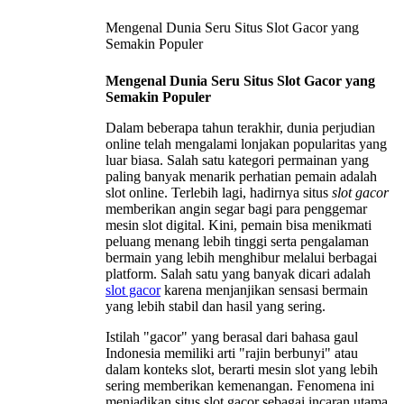
Mengenal Dunia Seru Situs Slot Gacor yang
Semakin Populer
Mengenal Dunia Seru Situs Slot Gacor yang
Semakin Populer
Dalam beberapa tahun terakhir, dunia perjudian
online telah mengalami lonjakan popularitas yang
luar biasa. Salah satu kategori permainan yang
paling banyak menarik perhatian pemain adalah
slot online. Terlebih lagi, hadirnya situs
slot gacor
memberikan angin segar bagi para penggemar
mesin slot digital. Kini, pemain bisa menikmati
peluang menang lebih tinggi serta pengalaman
bermain yang lebih menghibur melalui berbagai
platform. Salah satu yang banyak dicari adalah
slot gacor
karena menjanjikan sensasi bermain
yang lebih stabil dan hasil yang sering.
Istilah "gacor" yang berasal dari bahasa gaul
Indonesia memiliki arti "rajin berbunyi" atau
dalam konteks slot, berarti mesin slot yang lebih
sering memberikan kemenangan. Fenomena ini
menjadikan situs slot gacor sebagai incaran utama