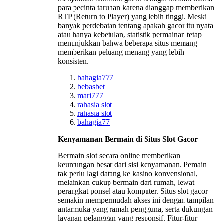
para pecinta taruhan karena dianggap memberikan
RTP (Return to Player) yang lebih tinggi. Meski
banyak perdebatan tentang apakah gacor itu nyata
atau hanya kebetulan, statistik permainan tetap
menunjukkan bahwa beberapa situs memang
memberikan peluang menang yang lebih
konsisten.
bahagia777
bebasbet
mari777
rahasia slot
rahasia slot
bahagia77
Kenyamanan Bermain di Situs Slot Gacor
Bermain slot secara online memberikan
keuntungan besar dari sisi kenyamanan. Pemain
tak perlu lagi datang ke kasino konvensional,
melainkan cukup bermain dari rumah, lewat
perangkat ponsel atau komputer. Situs slot gacor
semakin mempermudah akses ini dengan tampilan
antarmuka yang ramah pengguna, serta dukungan
layanan pelanggan yang responsif. Fitur-fitur