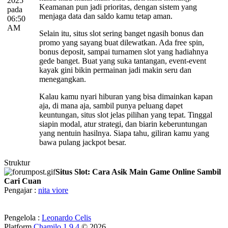
2025
Keamanan pun jadi prioritas, dengan sistem yang
pada
menjaga data dan saldo kamu tetap aman.
06:50
AM
Selain itu, situs slot sering banget ngasih bonus dan
promo yang sayang buat dilewatkan. Ada free spin,
bonus deposit, sampai turnamen slot yang hadiahnya
gede banget. Buat yang suka tantangan, event-event
kayak gini bikin permainan jadi makin seru dan
menegangkan.
Kalau kamu nyari hiburan yang bisa dimainkan kapan
aja, di mana aja, sambil punya peluang dapet
keuntungan, situs slot jelas pilihan yang tepat. Tinggal
siapin modal, atur strategi, dan biarin keberuntungan
yang nentuin hasilnya. Siapa tahu, giliran kamu yang
bawa pulang jackpot besar.
Struktur
Situs Slot: Cara Asik Main Game Online Sambil
Cari Cuan
Pengajar :
nita viore
Pengelola :
Leonardo Celis
Platform
Chamilo 1.9.4
© 2026