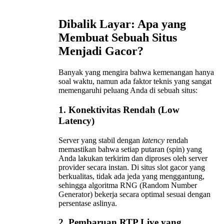
Dibalik Layar: Apa yang
Membuat Sebuah Situs
Menjadi Gacor?
Banyak yang mengira bahwa kemenangan hanya
soal waktu, namun ada faktor teknis yang sangat
memengaruhi peluang Anda di sebuah situs:
1. Konektivitas Rendah (Low
Latency)
Server yang stabil dengan
latency
rendah
memastikan bahwa setiap putaran (spin) yang
Anda lakukan terkirim dan diproses oleh server
provider secara instan. Di situs slot gacor yang
berkualitas, tidak ada jeda yang menggantung,
sehingga algoritma RNG (Random Number
Generator) bekerja secara optimal sesuai dengan
persentase aslinya.
2. Pembaruan RTP Live yang