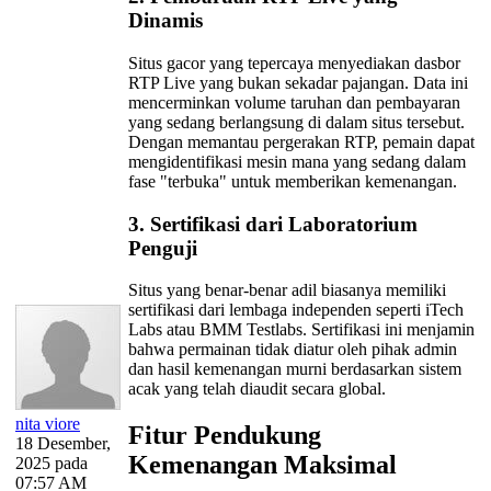
Dinamis
Situs gacor yang tepercaya menyediakan dasbor
RTP Live yang bukan sekadar pajangan. Data ini
mencerminkan volume taruhan dan pembayaran
yang sedang berlangsung di dalam situs tersebut.
Dengan memantau pergerakan RTP, pemain dapat
mengidentifikasi mesin mana yang sedang dalam
fase "terbuka" untuk memberikan kemenangan.
3. Sertifikasi dari Laboratorium
Penguji
Situs yang benar-benar adil biasanya memiliki
sertifikasi dari lembaga independen seperti iTech
Labs atau BMM Testlabs. Sertifikasi ini menjamin
bahwa permainan tidak diatur oleh pihak admin
dan hasil kemenangan murni berdasarkan sistem
acak yang telah diaudit secara global.
nita viore
Fitur Pendukung
18 Desember,
Kemenangan Maksimal
2025 pada
07:57 AM