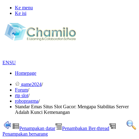
Ke menu
Ke isi
ENSU
Homepage
game2024
/
Forum
/
rtp slot
/
robopragma
/
Standar Emas Situs Slot Gacor: Mengapa Stabilitas Server
Adalah Kunci Kemenangan
Penampakan datar
Penambakan Ber-thread
Penampakan bersarang