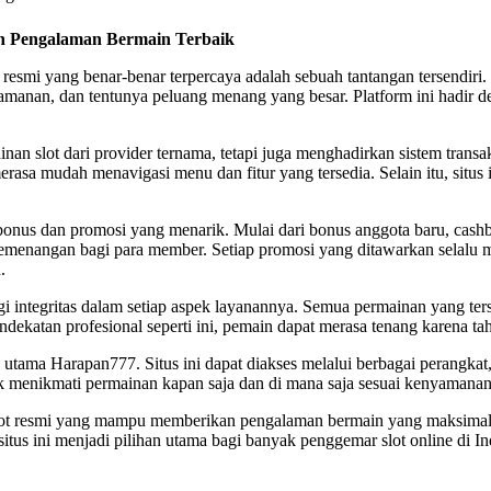
an Pengalaman Bermain Terbaik
 resmi yang benar-benar terpercaya adalah sebuah tantangan tersendir
manan, dan tentunya peluang menang yang besar. Platform ini hadir d
n slot dari provider ternama, tetapi juga menghadirkan sistem trans
sa mudah menavigasi menu dan fitur yang tersedia. Selain itu, situs
bonus dan promosi yang menarik. Mulai dari bonus anggota baru, cashb
menangan bagi para member. Setiap promosi yang ditawarkan selalu m
.
integritas dalam setiap aspek layanannya. Semua permainan yang tersed
ndekatan profesional seperti ini, pemain dapat merasa tenang karena t
 utama Harapan777. Situs ini dapat diakses melalui berbagai perangka
 menikmati permainan kapan saja dan di mana saja sesuai kenyamana
lot resmi yang mampu memberikan pengalaman bermain yang maksimal. 
situs ini menjadi pilihan utama bagi banyak penggemar slot online di In