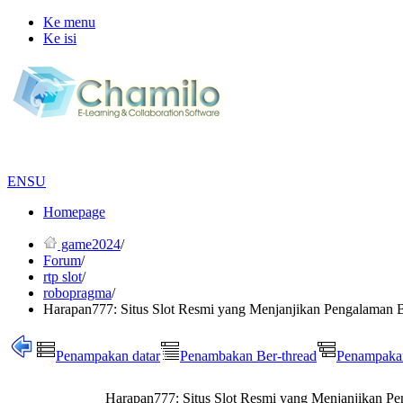
Ke menu
Ke isi
ENSU
Homepage
game2024
/
Forum
/
rtp slot
/
robopragma
/
Harapan777: Situs Slot Resmi yang Menjanjikan Pengalaman 
Penampakan datar
Penambakan Ber-thread
Penampakan
Harapan777: Situs Slot Resmi yang Menjanjikan P