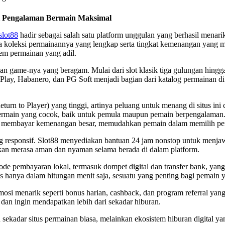
ri Pengalaman Bermain Maksimal
slot88
hadir sebagai salah satu platform unggulan yang berhasil menar
ena koleksi permainannya yang lengkap serta tingkat kemenangan yang me
tem permainan yang adil.
ihan game-nya yang beragam. Mulai dari slot klasik tiga gulungan hingga
Play, Habanero, dan PG Soft menjadi bagian dari katalog permainan di
turn to Player) yang tinggi, artinya peluang untuk menang di situs ini
rmain yang cocok, baik untuk pemula maupun pemain berpengalaman. D
g membayar kemenangan besar, memudahkan pemain dalam memilih per
g responsif. Slot88 menyediakan bantuan 24 jam nonstop untuk menjawa
akan merasa aman dan nyaman selama berada di dalam platform.
ode pembayaran lokal, termasuk dompet digital dan transfer bank, yan
ses hanya dalam hitungan menit saja, sesuatu yang penting bagi pemai
mosi menarik seperti bonus harian, cashback, dan program referral ya
i dan ingin mendapatkan lebih dari sekadar hiburan.
sekadar situs permainan biasa, melainkan ekosistem hiburan digital ya