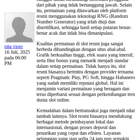
dari pihak yang tidak bertanggung jawab. Selain
itu, permainan yang ditawarkan oleh platform
resmi menggunakan teknologi RNG (Random
Number Generator) yang telah diuji dan
disertifikasi, sehingga hasil setiap putaran benar-
benar acak dan tidak bisa dimanipulasi.
Kualitas permainan di slot resmi juga sangat
nita viore
berbeda dibandingkan dengan situs abal-abal.
16 Juli, 2025
Grafik berkualitas tinggi, efek suara yang imersif,
pada 06:00
serta fitur bonus yang menarik menjadi standar
PM
dalam setiap permainan. Tidak hanya itu, slot
resmi biasanya bermitra dengan provider ternama
seperti Pragmatic Play, PG Soft, hingga Habanero
yang sudah memiliki reputasi global. Hal ini
menjamin variasi permainan yang beragam dan
terus diperbarui sesuai dengan perkembangan tren
dunia slot online.
Kemudahan dalam bertransaksi juga menjadi nilai
tambah lainnya. Slot resmi biasanya mendukung
berbagai metode pembayaran lokal dan
internasional, dengan proses deposit dan
penarikan yang cepat dan efisien. Layanan
pelanggan yang siap sedia 24 jam pun semakin