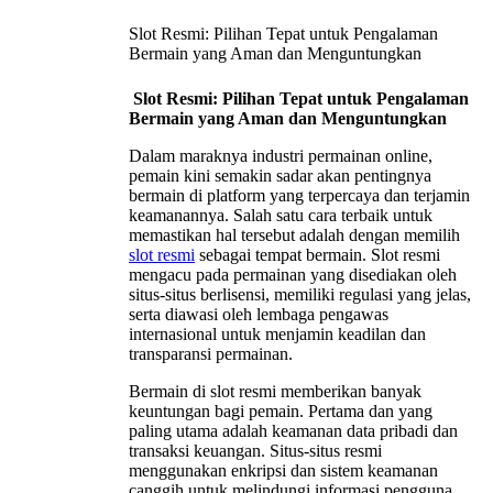
Slot Resmi: Pilihan Tepat untuk Pengalaman
Bermain yang Aman dan Menguntungkan
Slot Resmi: Pilihan Tepat untuk Pengalaman
Bermain yang Aman dan Menguntungkan
Dalam maraknya industri permainan online,
pemain kini semakin sadar akan pentingnya
bermain di platform yang terpercaya dan terjamin
keamanannya. Salah satu cara terbaik untuk
memastikan hal tersebut adalah dengan memilih
slot resmi
sebagai tempat bermain. Slot resmi
mengacu pada permainan yang disediakan oleh
situs-situs berlisensi, memiliki regulasi yang jelas,
serta diawasi oleh lembaga pengawas
internasional untuk menjamin keadilan dan
transparansi permainan.
Bermain di slot resmi memberikan banyak
keuntungan bagi pemain. Pertama dan yang
paling utama adalah keamanan data pribadi dan
transaksi keuangan. Situs-situs resmi
menggunakan enkripsi dan sistem keamanan
canggih untuk melindungi informasi pengguna