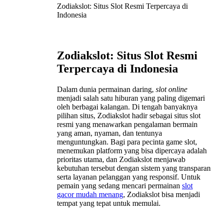
Zodiakslot: Situs Slot Resmi Terpercaya di
Indonesia
Zodiakslot: Situs Slot Resmi
Terpercaya di Indonesia
Dalam dunia permainan daring,
slot online
menjadi salah satu hiburan yang paling digemari
oleh berbagai kalangan. Di tengah banyaknya
pilihan situs, Zodiakslot hadir sebagai situs slot
resmi yang menawarkan pengalaman bermain
yang aman, nyaman, dan tentunya
menguntungkan. Bagi para pecinta game slot,
menemukan platform yang bisa dipercaya adalah
prioritas utama, dan Zodiakslot menjawab
kebutuhan tersebut dengan sistem yang transparan
serta layanan pelanggan yang responsif. Untuk
pemain yang sedang mencari permainan
slot
gacor mudah menang
, Zodiakslot bisa menjadi
tempat yang tepat untuk memulai.