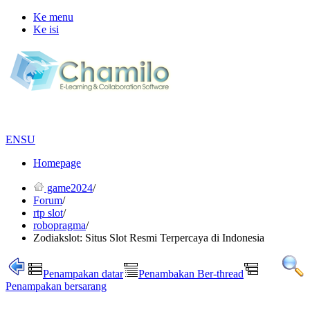
Ke menu
Ke isi
ENSU
Homepage
game2024
/
Forum
/
rtp slot
/
robopragma
/
Zodiakslot: Situs Slot Resmi Terpercaya di Indonesia
Penampakan datar
Penambakan Ber-thread
Penampakan bersarang