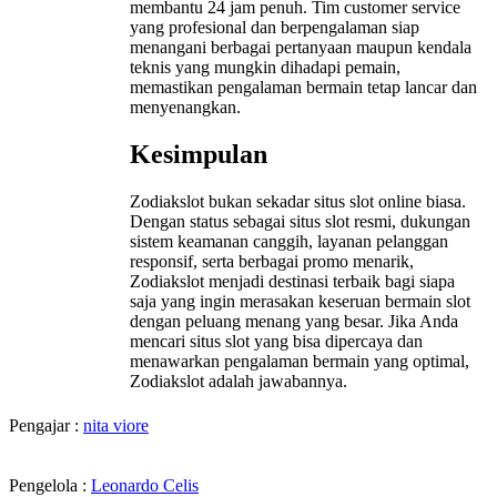
membantu 24 jam penuh. Tim customer service
yang profesional dan berpengalaman siap
menangani berbagai pertanyaan maupun kendala
teknis yang mungkin dihadapi pemain,
memastikan pengalaman bermain tetap lancar dan
menyenangkan.
Kesimpulan
Zodiakslot bukan sekadar situs slot online biasa.
Dengan status sebagai situs slot resmi, dukungan
sistem keamanan canggih, layanan pelanggan
responsif, serta berbagai promo menarik,
Zodiakslot menjadi destinasi terbaik bagi siapa
saja yang ingin merasakan keseruan bermain slot
dengan peluang menang yang besar. Jika Anda
mencari situs slot yang bisa dipercaya dan
menawarkan pengalaman bermain yang optimal,
Zodiakslot adalah jawabannya.
Pengajar :
nita viore
Pengelola :
Leonardo Celis