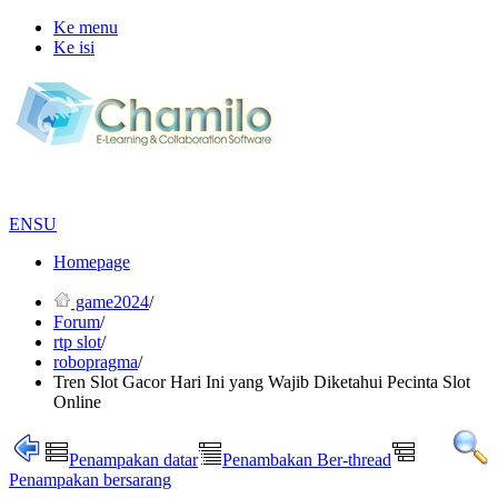
Ke menu
Ke isi
ENSU
Homepage
game2024
/
Forum
/
rtp slot
/
robopragma
/
Tren Slot Gacor Hari Ini yang Wajib Diketahui Pecinta Slot
Online
Penampakan datar
Penambakan Ber-thread
Penampakan bersarang