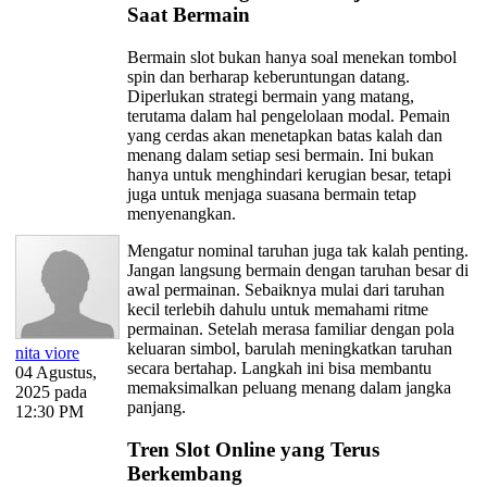
Saat Bermain
Bermain slot bukan hanya soal menekan tombol
spin dan berharap keberuntungan datang.
Diperlukan strategi bermain yang matang,
terutama dalam hal pengelolaan modal. Pemain
yang cerdas akan menetapkan batas kalah dan
menang dalam setiap sesi bermain. Ini bukan
hanya untuk menghindari kerugian besar, tetapi
juga untuk menjaga suasana bermain tetap
menyenangkan.
Mengatur nominal taruhan juga tak kalah penting.
Jangan langsung bermain dengan taruhan besar di
awal permainan. Sebaiknya mulai dari taruhan
kecil terlebih dahulu untuk memahami ritme
permainan. Setelah merasa familiar dengan pola
keluaran simbol, barulah meningkatkan taruhan
nita viore
secara bertahap. Langkah ini bisa membantu
04 Agustus,
memaksimalkan peluang menang dalam jangka
2025 pada
panjang.
12:30 PM
Tren Slot Online yang Terus
Berkembang