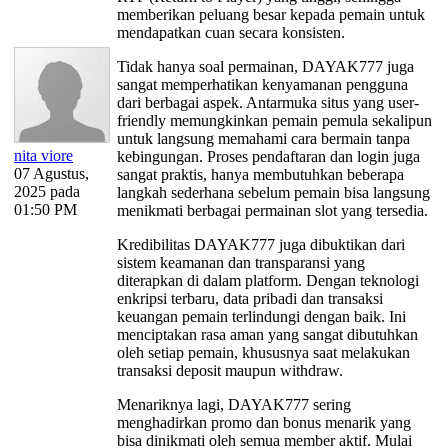
memberikan peluang besar kepada pemain untuk
mendapatkan cuan secara konsisten.
Tidak hanya soal permainan, DAYAK777 juga
sangat memperhatikan kenyamanan pengguna
dari berbagai aspek. Antarmuka situs yang user-
friendly memungkinkan pemain pemula sekalipun
untuk langsung memahami cara bermain tanpa
nita viore
kebingungan. Proses pendaftaran dan login juga
07 Agustus,
sangat praktis, hanya membutuhkan beberapa
2025 pada
langkah sederhana sebelum pemain bisa langsung
01:50 PM
menikmati berbagai permainan slot yang tersedia.
Kredibilitas DAYAK777 juga dibuktikan dari
sistem keamanan dan transparansi yang
diterapkan di dalam platform. Dengan teknologi
enkripsi terbaru, data pribadi dan transaksi
keuangan pemain terlindungi dengan baik. Ini
menciptakan rasa aman yang sangat dibutuhkan
oleh setiap pemain, khususnya saat melakukan
transaksi deposit maupun withdraw.
Menariknya lagi, DAYAK777 sering
menghadirkan promo dan bonus menarik yang
bisa dinikmati oleh semua member aktif. Mulai