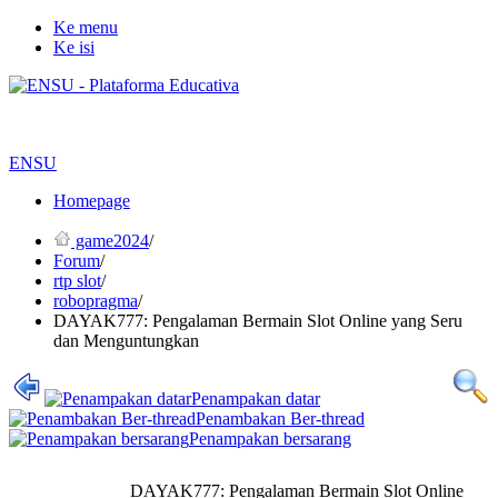
Ke menu
Ke isi
ENSU
Homepage
game2024
/
Forum
/
rtp slot
/
robopragma
/
DAYAK777: Pengalaman Bermain Slot Online yang Seru
dan Menguntungkan
Penampakan datar
Penambakan Ber-thread
Penampakan bersarang
DAYAK777: Pengalaman Bermain Slot Online