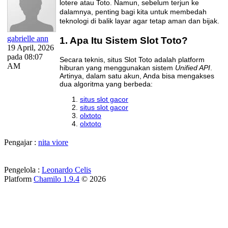
lotere atau Toto. Namun, sebelum terjun ke
dalamnya, penting bagi kita untuk membedah
teknologi di balik layar agar tetap aman dan bijak.
gabrielle ann
1. Apa Itu Sistem Slot Toto?
19 April, 2026
pada 08:07
Secara teknis, situs Slot Toto adalah platform
AM
hiburan yang menggunakan sistem
Unified API
.
Artinya, dalam satu akun, Anda bisa mengakses
dua algoritma yang berbeda:
situs slot gacor
situs slot gacor
olxtoto
olxtoto
Pengajar :
nita viore
Pengelola :
Leonardo Celis
Platform
Chamilo 1.9.4
© 2026