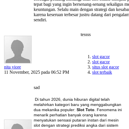
tepat bagi yang ingin bersenang-senang sekaligus m
keuntungan. Selalu main dengan strategi dan kesaba
karena keseruan terbesar justru datang dari pengalam
sendiri.
tessss
slot gacor
slot gacor
nita viore
situs slot gacor
11 November, 2025 pada 06:52 PM
slot terbaik
sad
Di tahun 2026, dunia hiburan digital telah
melahirkan kategori baru yang menggabungkan
dua mekanika populer:
Slot Toto
. Fenomena ini
menarik perhatian banyak orang karena
menyatukan sensasi putaran instan dari mesin
slot dengan strategi prediksi angka dari sistem