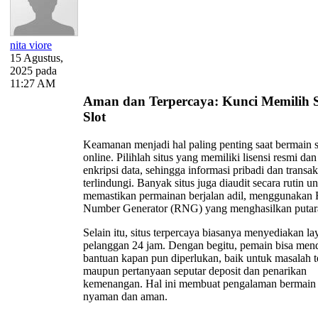
nita viore
15 Agustus,
2025 pada
11:27 AM
Aman dan Terpercaya: Kunci Memilih S
Slot
Keamanan menjadi hal paling penting saat bermain s
online. Pilihlah situs yang memiliki lisensi resmi dan
enkripsi data, sehingga informasi pribadi dan transak
terlindungi. Banyak situs juga diaudit secara rutin u
memastikan permainan berjalan adil, menggunaka
Number Generator (RNG) yang menghasilkan putar
Selain itu, situs terpercaya biasanya menyediakan l
pelanggan 24 jam. Dengan begitu, pemain bisa men
bantuan kapan pun diperlukan, baik untuk masalah t
maupun pertanyaan seputar deposit dan penarikan
kemenangan. Hal ini membuat pengalaman bermain j
nyaman dan aman.