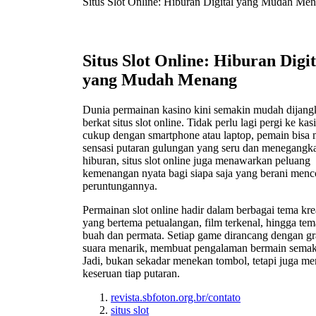
Situs Slot Online: Hiburan Digital yang Mudah Me
Situs Slot Online: Hiburan Digit
yang Mudah Menang
Dunia permainan kasino kini semakin mudah dijang
berkat situs slot online. Tidak perlu lagi pergi ke kasi
cukup dengan smartphone atau laptop, pemain bisa
sensasi putaran gulungan yang seru dan menegangka
hiburan, situs slot online juga menawarkan peluang
kemenangan nyata bagi siapa saja yang berani men
peruntungannya.
Permainan slot online hadir dalam berbagai tema kre
yang bertema petualangan, film terkenal, hingga tem
buah dan permata. Setiap game dirancang dengan gr
suara menarik, membuat pengalaman bermain semak
Jadi, bukan sekadar menekan tombol, tetapi juga me
keseruan tiap putaran.
revista.sbfoton.org.br/contato
situs slot