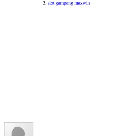
slot gampang maxwin