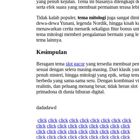
yang penuh kejutan. Tema ini biasanya dilengkapi
serta efek suara yang membuat permainan terasa leb
Tidak kalah populer,
tema mitologi
juga sangat dim
dewa-dewa Yunani, legenda Nordik, hingga kisah ku
menawarkan cerita menarik sekaligus fitur bonus u
tema mitologi memberi pengalaman bermain yang l
tema lainnya.
Kesimpulan
Beragam tema
slot gacor
yang tersedia membuat pem
sesuai dengan selera masing-masing. Dari klasik ya
penuh misteri, hingga mitologi yang epik, setiap 
berbeda yang sama-sama seru. Dengan kombinasi vi
realistis, dan peluang menang besar, tidak heran slot
primadona di dunia hiburan digital.
dadadawd
click
click
click
click
click
click
click
click
click
click
click
click
click
click
click
click
click
click
click
click
click
click
click
click
click
click
click
click
click
click
click
click
click
click
click
click