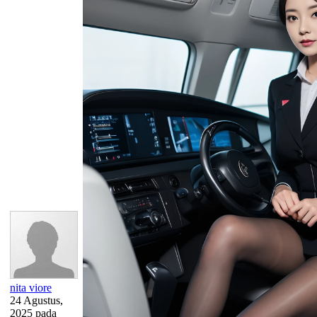
nita viore
24 Agustus,
2025 pada