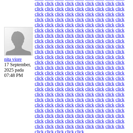
click
click
click
click
click
click
click
click
click
click
click
click
click
click
click
click
click
click
click
click
click
click
click
click
click
click
click
click
click
click
click
click
click
click
click
click
click
click
click
click
click
click
click
click
click
click
click
click
click
click
click
click
click
click
click
click
click
click
click
click
click
click
click
click
click
click
click
click
click
click
click
click
click
click
click
click
click
click
click
click
click
click
click
click
click
click
click
click
click
click
click
click
click
click
click
click
click
click
click
nita viore
click
click
click
click
click
click
click
click
click
17 September,
click
click
click
click
click
click
click
click
click
2025 pada
click
click
click
click
click
click
click
click
click
07:48 PM
click
click
click
click
click
click
click
click
click
click
click
click
click
click
click
click
click
click
click
click
click
click
click
click
click
click
click
click
click
click
click
click
click
click
click
click
click
click
click
click
click
click
click
click
click
click
click
click
click
click
click
click
click
click
click
click
click
click
click
click
click
click
click
click
click
click
click
click
click
click
click
click
click
click
click
click
click
click
click
click
click
click
click
click
click
click
click
click
click
click
click
click
click
click
click