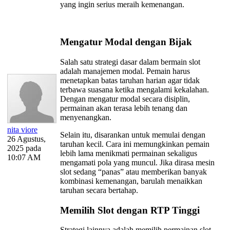
yang ingin serius meraih kemenangan.
Mengatur Modal dengan Bijak
Salah satu strategi dasar dalam bermain slot
adalah manajemen modal. Pemain harus
menetapkan batas taruhan harian agar tidak
terbawa suasana ketika mengalami kekalahan.
Dengan mengatur modal secara disiplin,
permainan akan terasa lebih tenang dan
menyenangkan.
nita viore
Selain itu, disarankan untuk memulai dengan
26 Agustus,
taruhan kecil. Cara ini memungkinkan pemain
2025 pada
lebih lama menikmati permainan sekaligus
10:07 AM
mengamati pola yang muncul. Jika dirasa mesin
slot sedang “panas” atau memberikan banyak
kombinasi kemenangan, barulah menaikkan
taruhan secara bertahap.
Memilih Slot dengan RTP Tinggi
Strategi lainnya adalah memilih permainan slot