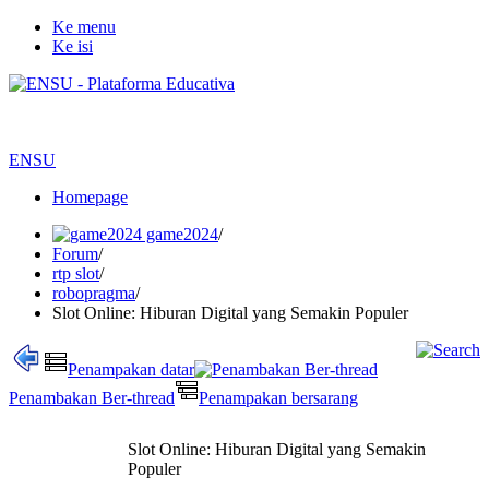
Ke menu
Ke isi
ENSU
Homepage
game2024
/
Forum
/
rtp slot
/
robopragma
/
Slot Online: Hiburan Digital yang Semakin Populer
Penampakan datar
Penambakan Ber-thread
Penampakan bersarang
Slot Online: Hiburan Digital yang Semakin
Populer