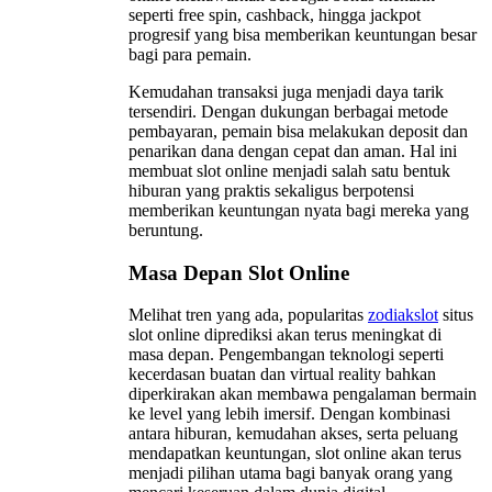
seperti free spin, cashback, hingga jackpot
progresif yang bisa memberikan keuntungan besar
bagi para pemain.
Kemudahan transaksi juga menjadi daya tarik
tersendiri. Dengan dukungan berbagai metode
pembayaran, pemain bisa melakukan deposit dan
penarikan dana dengan cepat dan aman. Hal ini
membuat slot online menjadi salah satu bentuk
hiburan yang praktis sekaligus berpotensi
memberikan keuntungan nyata bagi mereka yang
beruntung.
Masa Depan Slot Online
Melihat tren yang ada, popularitas
zodiakslot
situs
slot online diprediksi akan terus meningkat di
masa depan. Pengembangan teknologi seperti
kecerdasan buatan dan virtual reality bahkan
diperkirakan akan membawa pengalaman bermain
ke level yang lebih imersif. Dengan kombinasi
antara hiburan, kemudahan akses, serta peluang
mendapatkan keuntungan, slot online akan terus
menjadi pilihan utama bagi banyak orang yang