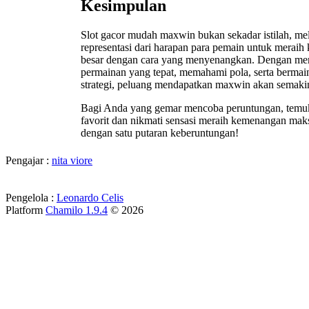
Kesimpulan
Slot gacor mudah maxwin bukan sekadar istilah, me
representasi dari harapan para pemain untuk merai
besar dengan cara yang menyenangkan. Dengan me
permainan yang tepat, memahami pola, serta bermai
strategi, peluang mendapatkan maxwin akan semakin
Bagi Anda yang gemar mencoba peruntungan, temuk
favorit dan nikmati sensasi meraih kemenangan mak
dengan satu putaran keberuntungan!
Pengajar :
nita viore
Pengelola :
Leonardo Celis
Platform
Chamilo 1.9.4
© 2026