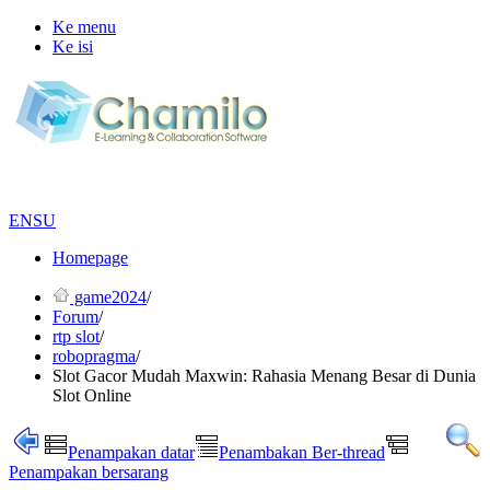
Ke menu
Ke isi
ENSU
Homepage
game2024
/
Forum
/
rtp slot
/
robopragma
/
Slot Gacor Mudah Maxwin: Rahasia Menang Besar di Dunia
Slot Online
Penampakan datar
Penambakan Ber-thread
Penampakan bersarang