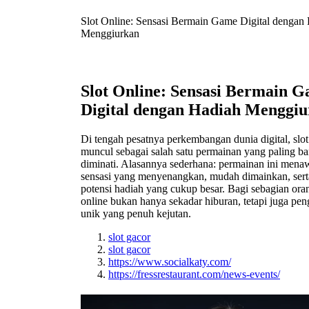
Slot Online: Sensasi Bermain Game Digital dengan
Menggiurkan
Slot Online: Sensasi Bermain 
Digital dengan Hadiah Menggi
Di tengah pesatnya perkembangan dunia digital, slot
muncul sebagai salah satu permainan yang paling b
diminati. Alasannya sederhana: permainan ini mena
sensasi yang menyenangkan, mudah dimainkan, sert
potensi hadiah yang cukup besar. Bagi sebagian oran
online bukan hanya sekadar hiburan, tetapi juga pe
unik yang penuh kejutan.
slot gacor
slot gacor
https://www.socialkaty.com/
https://fressrestaurant.com/news-events/