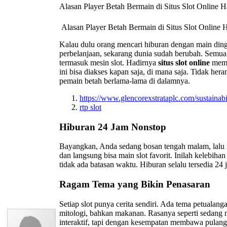
Alasan Player Betah Bermain di Situs Slot Online Ha
Alasan Player Betah Bermain di Situs Slot Online H
Kalau dulu orang mencari hiburan dengan main ding
perbelanjaan, sekarang dunia sudah berubah. Semua s
termasuk mesin slot. Hadirnya
situs slot online
memb
ini bisa diakses kapan saja, di mana saja. Tidak her
pemain betah berlama-lama di dalamnya.
https://www.glencorexstrataplc.com/sustainabi
rtp slot
Hiburan 24 Jam Nonstop
Bayangkan, Anda sedang bosan tengah malam, lal
dan langsung bisa main slot favorit. Inilah kelebihan s
tidak ada batasan waktu. Hiburan selalu tersedia 24 
Ragam Tema yang Bikin Penasaran
Setiap slot punya cerita sendiri. Ada tema petualanga
mitologi, bahkan makanan. Rasanya seperti sedang 
interaktif, tapi dengan kesempatan membawa pulang