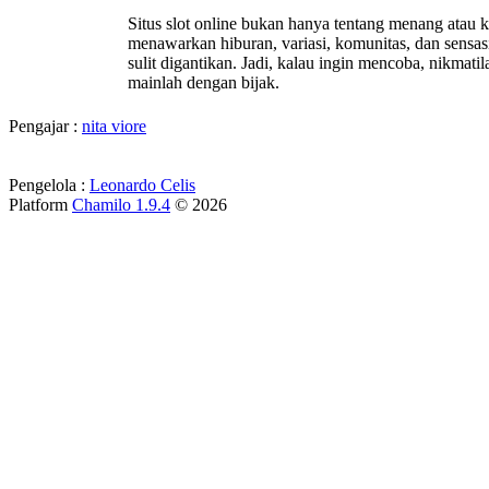
Situs slot online bukan hanya tentang menang atau k
menawarkan hiburan, variasi, komunitas, dan sensas
sulit digantikan. Jadi, kalau ingin mencoba, nikmati
mainlah dengan bijak.
Pengajar :
nita viore
Pengelola :
Leonardo Celis
Platform
Chamilo 1.9.4
© 2026