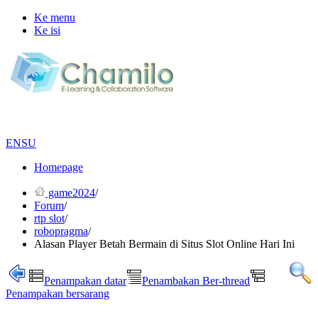
Ke menu
Ke isi
ENSU
Homepage
game2024
/
Forum
/
rtp slot
/
robopragma
/
Alasan Player Betah Bermain di Situs Slot Online Hari Ini
Penampakan datar
Penambakan Ber-thread
Penampakan bersarang