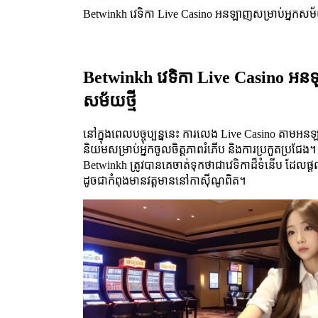
Betwinkh វេទិកា Live Casino អនឡាញសម្រាប់អ្នកសម័យ
Betwinkh វេទិកា Live Casino អនឡ
សម័យថ្មី
នៅក្នុងពេលបច្ចុប្បន្ននេះ ការលេង Live Casino តាមអន
និយមសម្រាប់អ្នកចូលចិត្តភាពរំភើប និងការប្រកួតប្រជែ
Betwinkh ត្រូវបានគេចាត់ទុកថាជាវេទិកាដ៏ទំនើប ដែលផ្
ដូចជាកំពុងមានវត្តមាននៅកាស៊ីណូពិត។