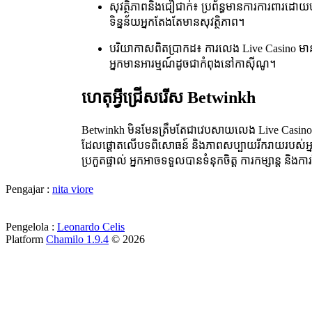
សុវត្ថិភាពនិងជឿជាក់៖ ប្រព័ន្ធមានការការពារដោយ
ទិន្នន័យអ្នកតែងតែមានសុវត្ថិភាព។
បរិយាកាសពិតប្រាកដ៖ ការលេង Live Casino មាន 
អ្នកមានអារម្មណ៍ដូចជាកំពុងនៅកាស៊ីណូ។
ហេតុអ្វីជ្រើសរើស Betwinkh
Betwinkh មិនមែនត្រឹមតែជាវេបសាយលេង Live Casino ទេ 
ដែលផ្តោតលើបទពិសោធន៍ និងភាពសប្បាយរីករាយរបស់អ្
ប្រកួតផ្ទាល់ អ្នកអាចទទួលបានទំនុកចិត្ត ការកម្សាន្ត និង
Pengajar :
nita viore
Pengelola :
Leonardo Celis
Platform
Chamilo 1.9.4
© 2026