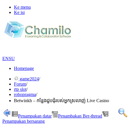
Ke menu
Ke isi
ENSU
Homepage
game2024
/
Forum
/
rtp slot
/
robopragma
/
Betwinkh – កន្លែងជួបជុំរបស់អ្នកស្រលាញ់ Live Casino
Penampakan datar
Penambakan Ber-thread
Penampakan bersarang