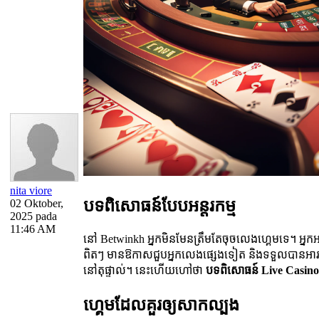
nita viore
បទពិសោធន៍បែបអន្តរកម្ម
02 Oktober,
2025 pada
11:46 AM
នៅ Betwinkh អ្នកមិនមែនត្រឹមតែចុចលេងហ្គេមទេ។ អ្នកអ
ពិតៗ មានឱកាសជួបអ្នកលេងផ្សេងទៀត និងទទួលបានអារម
នៅតុផ្ទាល់។ នេះហើយហៅថា
បទពិសោធន៍ Live Casino 
ហ្គេមដែលគួរឲ្យសាកល្បង