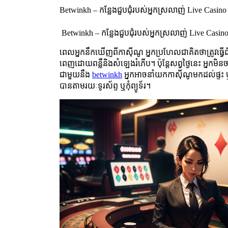
Betwinkh – កន្លែងជួបជុំរបស់អ្នកស្រលាញ់ Live Casino
Betwinkh – កន្លែងជួបជុំរបស់អ្នកស្រលាញ់ Live Casin
ពេលអ្នកនឹកឃើញពីកាស៊ីណូ អ្នកប្រហែលជាគិតថាត្រូវធ្វ
ពេញដោយពន្លឺនិងសំឡេងរំភើប។ ប៉ុន្តែសព្វថ្ងៃនេះ អ្នកមិន
ជាមួយនឹង
betwinkh
អ្នកអាចនាំយកកាស៊ីណូមកដល់ផ្ទះ
បានតាមរយៈទូរស័ព្ទ ឬកុំព្យូទ័រ។