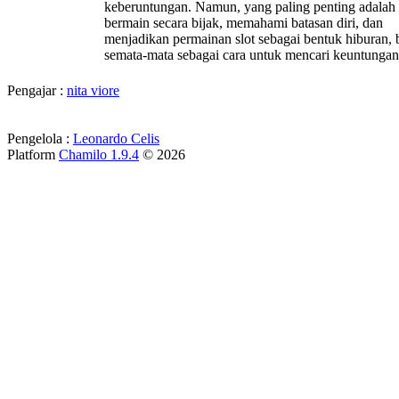
keberuntungan. Namun, yang paling penting adalah 
bermain secara bijak, memahami batasan diri, dan
menjadikan permainan slot sebagai bentuk hiburan,
semata-mata sebagai cara untuk mencari keuntungan
Pengajar :
nita viore
Pengelola :
Leonardo Celis
Platform
Chamilo 1.9.4
© 2026