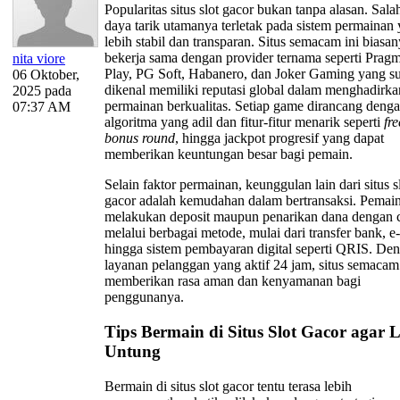
Popularitas situs slot gacor bukan tanpa alasan. Sala
daya tarik utamanya terletak pada sistem permainan
lebih stabil dan transparan. Situs semacam ini biasa
bekerja sama dengan provider ternama seperti Pragm
nita viore
Play, PG Soft, Habanero, dan Joker Gaming yang s
06 Oktober,
dikenal memiliki reputasi global dalam menghadirka
2025 pada
permainan berkualitas. Setiap game dirancang deng
07:37 AM
algoritma yang adil dan fitur-fitur menarik seperti
fre
bonus round
, hingga jackpot progresif yang dapat
memberikan keuntungan besar bagi pemain.
Selain faktor permainan, keunggulan lain dari situs s
gacor adalah kemudahan dalam bertransaksi. Pemain
melakukan deposit maupun penarikan dana dengan 
melalui berbagai metode, mulai dari transfer bank, e-
hingga sistem pembayaran digital seperti QRIS. De
layanan pelanggan yang aktif 24 jam, situs semacam 
memberikan rasa aman dan kenyamanan bagi
penggunanya.
Tips Bermain di Situs Slot Gacor agar 
Untung
Bermain di situs slot gacor tentu terasa lebih