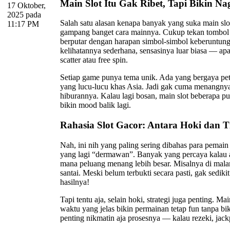
Main Slot Itu Gak Ribet, Tapi Bikin Na
17 Oktober,
2025 pada
Salah satu alasan kenapa banyak yang suka main slo
11:17 PM
gampang banget cara mainnya. Cukup tekan tombol 
berputar dengan harapan simbol-simbol keberuntunga
kelihatannya sederhana, sensasinya luar biasa — apal
scatter atau free spin.
Setiap game punya tema unik. Ada yang bergaya pet
yang lucu-lucu khas Asia. Jadi gak cuma menangnya 
hiburannya. Kalau lagi bosan, main slot beberapa p
bikin mood balik lagi.
Rahasia Slot Gacor: Antara Hoki dan 
Nah, ini nih yang paling sering dibahas para pemain
yang lagi “dermawan”. Banyak yang percaya kalau a
mana peluang menang lebih besar. Misalnya di malam 
santai. Meski belum terbukti secara pasti, gak sedi
hasilnya!
Tapi tentu aja, selain hoki, strategi juga penting. M
waktu yang jelas bikin permainan tetap fun tanpa b
penting nikmatin aja prosesnya — kalau rezeki, jackp