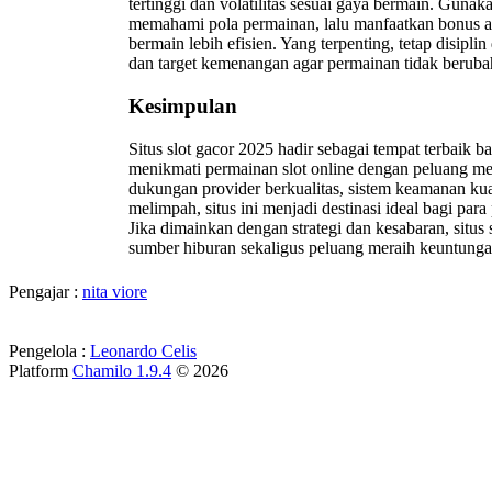
tertinggi dan volatilitas sesuai gaya bermain. Gunak
memahami pola permainan, lalu manfaatkan bonus 
bermain lebih efisien. Yang terpenting, tetap disipl
dan target kemenangan agar permainan tidak beruba
Kesimpulan
Situs slot gacor 2025 hadir sebagai tempat terbaik b
menikmati permainan slot online dengan peluang me
dukungan provider berkualitas, sistem keamanan ku
melimpah, situs ini menjadi destinasi ideal bagi para
Jika dimainkan dengan strategi dan kesabaran, situs 
sumber hiburan sekaligus peluang meraih keuntungan b
Pengajar :
nita viore
Pengelola :
Leonardo Celis
Platform
Chamilo 1.9.4
© 2026