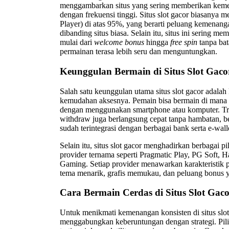
menggambarkan situs yang sering memberikan kem
dengan frekuensi tinggi. Situs slot gacor biasanya m
Player) di atas 95%, yang berarti peluang kemenang
dibanding situs biasa. Selain itu, situs ini sering 
mulai dari
welcome bonus
hingga
free spin
tanpa ba
permainan terasa lebih seru dan menguntungkan.
Keunggulan Bermain di Situs Slot Gaco
Salah satu keunggulan utama situs slot gacor adalah 
kemudahan aksesnya. Pemain bisa bermain di mana 
dengan menggunakan smartphone atau komputer. Tra
withdraw juga berlangsung cepat tanpa hambatan, be
sudah terintegrasi dengan berbagai bank serta e-wall
Selain itu, situs slot gacor menghadirkan berbagai p
provider ternama seperti Pragmatic Play, PG Soft, 
Gaming. Setiap provider menawarkan karakteristik
tema menarik, grafis memukau, dan peluang bonus y
Cara Bermain Cerdas di Situs Slot Gac
Untuk menikmati kemenangan konsisten di situs slot
menggabungkan keberuntungan dengan strategi. Pili