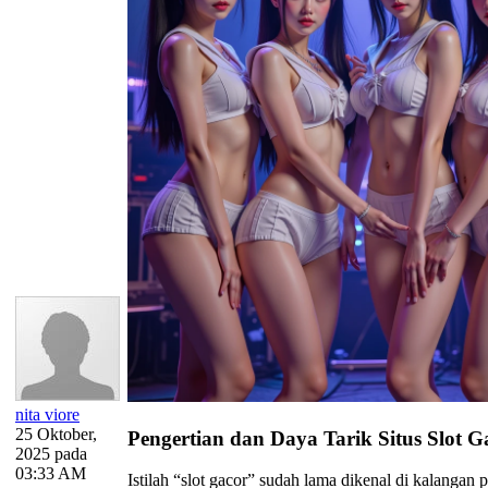
nita viore
25 Oktober,
Pengertian dan Daya Tarik Situs Slot G
2025 pada
03:33 AM
Istilah “slot gacor” sudah lama dikenal di kalangan