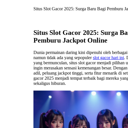
Situs Slot Gacor 2025: Surga Baru Bagi Pemburu J
Situs Slot Gacor 2025: Surga B
Pemburu Jackpot Online
Dunia permainan daring kini dipenuhi oleh berbagai j
namun tidak ada yang sepopuler
slot gacor hari ini
. 
yang bermunculan, situs slot gacor menjadi pilihan
ingin merasakan sensasi kemenangan besar. Dengan
adil, peluang jackpot tinggi, serta fitur menarik di set
gacor 2025 menjadi tempat terbaik bagi mereka ya
sekaligus hiburan.