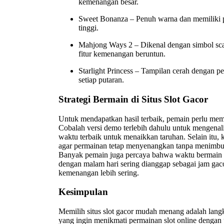
kemenangan besar.
Sweet Bonanza – Penuh warna dan memiliki p
tinggi.
Mahjong Ways 2 – Dikenal dengan simbol sc
fitur kemenangan beruntun.
Starlight Princess – Tampilan cerah dengan p
setiap putaran.
Strategi Bermain di Situs Slot Gacor
Untuk mendapatkan hasil terbaik, pemain perlu me
Cobalah versi demo terlebih dahulu untuk mengenal
waktu terbaik untuk menaikkan taruhan. Selain itu, 
agar permainan tetap menyenangkan tanpa menimbul
Banyak pemain juga percaya bahwa waktu bermain 
dengan malam hari sering dianggap sebagai jam ga
kemenangan lebih sering.
Kesimpulan
Memilih situs slot gacor mudah menang adalah langk
yang ingin menikmati permainan slot online dengan