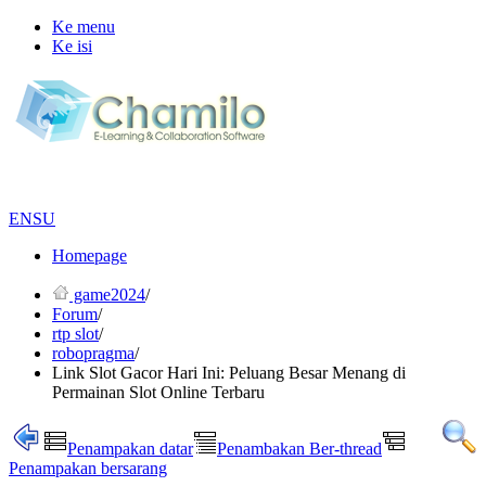
Ke menu
Ke isi
ENSU
Homepage
game2024
/
Forum
/
rtp slot
/
robopragma
/
Link Slot Gacor Hari Ini: Peluang Besar Menang di
Permainan Slot Online Terbaru
Penampakan datar
Penambakan Ber-thread
Penampakan bersarang