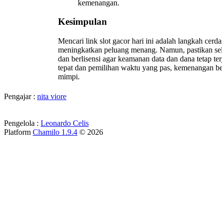
kemenangan.
Kesimpulan
Mencari link slot gacor hari ini adalah langkah cerd
meningkatkan peluang menang. Namun, pastikan sela
dan berlisensi agar keamanan data dan dana tetap te
tepat dan pemilihan waktu yang pas, kemenangan be
mimpi.
Pengajar :
nita viore
Pengelola :
Leonardo Celis
Platform
Chamilo 1.9.4
© 2026