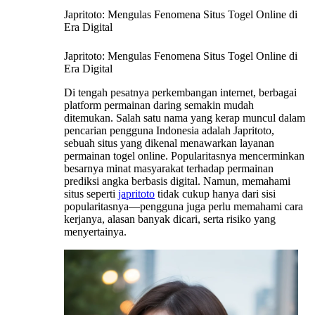
Japritoto: Mengulas Fenomena Situs Togel Online di
Era Digital
Japritoto: Mengulas Fenomena Situs Togel Online di
Era Digital
Di tengah pesatnya perkembangan internet, berbagai
platform permainan daring semakin mudah
ditemukan. Salah satu nama yang kerap muncul dalam
pencarian pengguna Indonesia adalah Japritoto,
sebuah situs yang dikenal menawarkan layanan
permainan togel online. Popularitasnya mencerminkan
besarnya minat masyarakat terhadap permainan
prediksi angka berbasis digital. Namun, memahami
situs seperti
japritoto
tidak cukup hanya dari sisi
popularitasnya—pengguna juga perlu memahami cara
kerjanya, alasan banyak dicari, serta risiko yang
menyertainya.