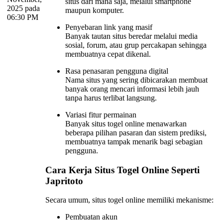
situs dari mana saja, melalui smartphone
2025 pada
maupun komputer.
06:30 PM
Penyebaran link yang masif
Banyak tautan situs beredar melalui media
sosial, forum, atau grup percakapan sehingga
membuatnya cepat dikenal.
Rasa penasaran pengguna digital
Nama situs yang sering dibicarakan membuat
banyak orang mencari informasi lebih jauh
tanpa harus terlibat langsung.
Variasi fitur permainan
Banyak situs togel online menawarkan
beberapa pilihan pasaran dan sistem prediksi,
membuatnya tampak menarik bagi sebagian
pengguna.
Cara Kerja Situs Togel Online Seperti
Japritoto
Secara umum, situs togel online memiliki mekanisme:
Pembuatan akun