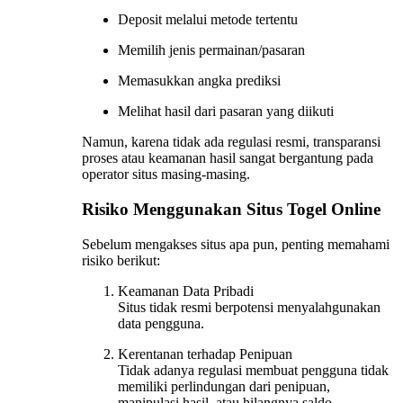
Deposit melalui metode tertentu
Memilih jenis permainan/pasaran
Memasukkan angka prediksi
Melihat hasil dari pasaran yang diikuti
Namun, karena tidak ada regulasi resmi, transparansi
proses atau keamanan hasil sangat bergantung pada
operator situs masing-masing.
Risiko Menggunakan Situs Togel Online
Sebelum mengakses situs apa pun, penting memahami
risiko berikut:
Keamanan Data Pribadi
Situs tidak resmi berpotensi menyalahgunakan
data pengguna.
Kerentanan terhadap Penipuan
Tidak adanya regulasi membuat pengguna tidak
memiliki perlindungan dari penipuan,
manipulasi hasil, atau hilangnya saldo.