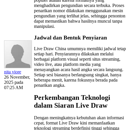
populer adalah karena formatnya yang
menghadirkan pengundian secara terbuka. Proses
penarikan nomor dilakukan menggunakan mesin
pengundian yang terlihat jelas, sehingga penonton
dapat memastikan bahwa hasilnya muncul tanpa
manipulasi.
Jadwal dan Bentuk Penyiaran
Live Draw China umumnya memiliki jadwal tetap
setiap hari. Penyiarannya dilakukan melalui
berbagai platform visual seperti situs streaming,
video live, atau platform media yang
menayangkan acara hasil angka secara langsung.
nita viore
Setiap sesi biasanya berlangsung singkat, hanya
26 November,
beberapa menit, karena fokusnya berada pada
2025 pada
penarikan angka.
07:25 AM
Perkembangan Teknologi
dalam Siaran Live Draw
Dengan meningkatnya kebutuhan akan informasi
cepat, format Live Draw kini memanfaatkan
teknologi streaming berdefinisi tinggi sehingga