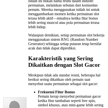
Istilah ini bukan nama resmi dalam industri
permainan, melainkan sebutan dari komunitas
pemain. Mereka menggunakan istilah ini untuk
menggambarkan momen ketika permainan slot
terasa lebih aktif—misalnya ketika fitur bonus
lebih sering muncul atau pola permainan terasa
lebih hidup.
Walaupun demikian, setiap permainan slot bekerja
menggunakan sistem RNG (Random Number
Generator) sehingga setiap putaran tetap bersifat
acak dan tidak dapat diprediksi.
Karakteristik yang Sering
Dikaitkan dengan Slot Gacor
Meskipun tidak ada standar resmi, beberapa hal
berikut sering dikaitkan oleh pemain saat
menyebut suatu permainan sebagai slot gacor:
Frekuensi Fitur Bonus
Pemain kerap menyebut permainan gacor
ketika fitur tambahan seperti free spin,
simbol khusus, atau mini-game lebih sering