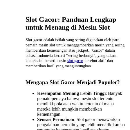
Slot Gacor: Panduan Lengkap
untuk Menang di Mesin Slot
Slot gacor adalah istilah yang sering digunakan oleh para
pemain mesin slot untuk menggambarkan mesin yang sering
memberikan kemenangan atau jackpot. "Gacor" dalam
bahasa Indonesia berarti "sering berbunyi", yang dalam
konteks ini berarti mesin
slot gacor
tersebut aktif dan
memberikan hasil yang menguntungkan.
Mengapa Slot Gacor Menjadi Populer?
Kesempatan Menang Lebih Tinggi
: Banyak
pemain percaya bahwa mesin slot tertentu
memiliki pola atau waktu tertentu di mana
mereka lebih mungkin memberikan
kemenangan.
Sensasi Permainan
: Slot gacor menawarkan
pengalaman bermain yang lebih menarik karena
seringnya kemenangan kecil atau besar.