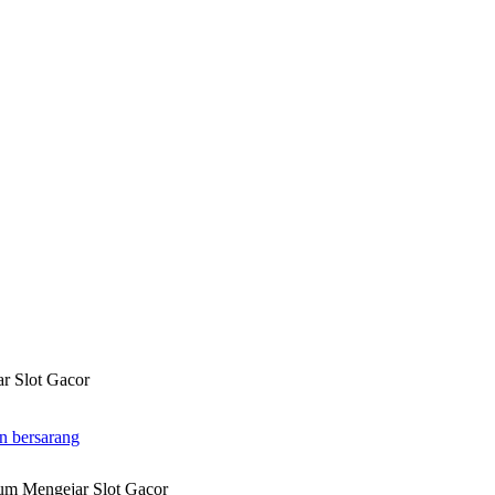
ar Slot Gacor
 bersarang
lum Mengejar Slot Gacor