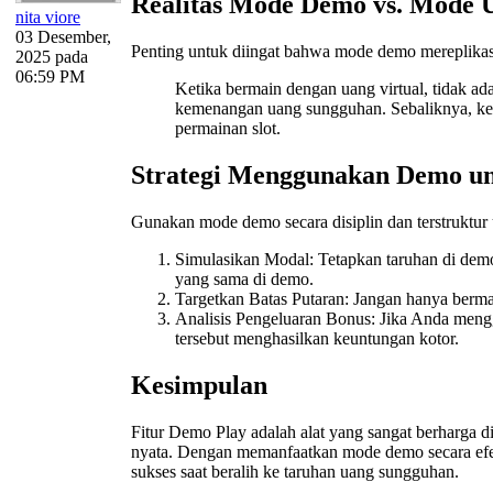
Realitas Mode Demo vs. Mode U
nita viore
03 Desember,
Penting untuk diingat bahwa mode demo mereplikasi 
2025 pada
06:59 PM
Ketika bermain dengan uang virtual, tidak a
kemenangan uang sungguhan. Sebaliknya, kek
permainan slot.
Strategi Menggunakan Demo u
Gunakan mode demo secara disiplin dan terstruktur u
Simulasikan Modal: Tetapkan taruhan di demo
yang sama di demo.
Targetkan Batas Putaran: Jangan hanya bermai
Analisis Pengeluaran Bonus: Jika Anda meng
tersebut menghasilkan keuntungan kotor.
Kesimpulan
Fitur Demo Play adalah alat yang sangat berharga d
nyata. Dengan memanfaatkan mode demo secara efek
sukses saat beralih ke taruhan uang sungguhan.