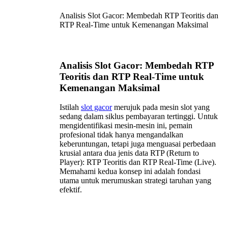
Analisis Slot Gacor: Membedah RTP Teoritis dan
RTP Real-Time untuk Kemenangan Maksimal
Analisis Slot Gacor: Membedah RTP
Teoritis dan RTP Real-Time untuk
Kemenangan Maksimal
Istilah
slot gacor
merujuk pada mesin slot yang
sedang dalam siklus pembayaran tertinggi. Untuk
mengidentifikasi mesin-mesin ini, pemain
profesional tidak hanya mengandalkan
keberuntungan, tetapi juga menguasai perbedaan
krusial antara dua jenis data RTP (Return to
Player): RTP Teoritis dan RTP Real-Time (Live).
Memahami kedua konsep ini adalah fondasi
utama untuk merumuskan strategi taruhan yang
efektif.