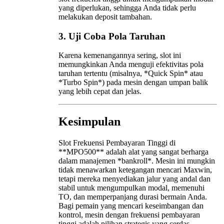
yang diperlukan, sehingga Anda tidak perlu
melakukan deposit tambahan.
3. Uji Coba Pola Taruhan
Karena kemenangannya sering, slot ini
memungkinkan Anda menguji efektivitas pola
taruhan tertentu (misalnya, *Quick Spin* atau
*Turbo Spin*) pada mesin dengan umpan balik
yang lebih cepat dan jelas.
Kesimpulan
Slot Frekuensi Pembayaran Tinggi di
**MPO500** adalah alat yang sangat berharga
dalam manajemen *bankroll*. Mesin ini mungkin
tidak menawarkan ketegangan mencari Maxwin,
tetapi mereka menyediakan jalur yang andal dan
stabil untuk mengumpulkan modal, memenuhi
TO, dan memperpanjang durasi bermain Anda.
Bagi pemain yang mencari keseimbangan dan
kontrol, mesin dengan frekuensi pembayaran
tinggi adalah pilihan strategis yang cerdas.