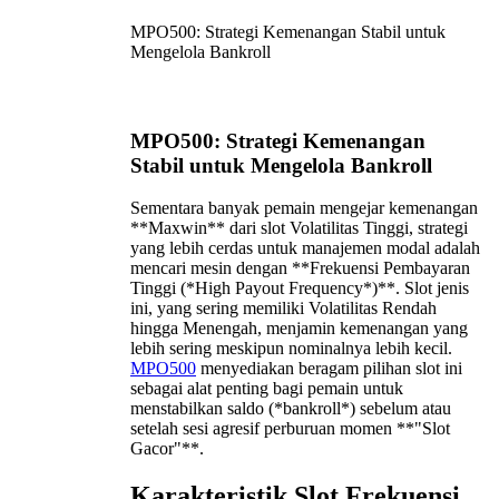
MPO500: Strategi Kemenangan Stabil untuk
Mengelola Bankroll
MPO500: Strategi Kemenangan
Stabil untuk Mengelola Bankroll
Sementara banyak pemain mengejar kemenangan
**Maxwin** dari slot Volatilitas Tinggi, strategi
yang lebih cerdas untuk manajemen modal adalah
mencari mesin dengan **Frekuensi Pembayaran
Tinggi (*High Payout Frequency*)**. Slot jenis
ini, yang sering memiliki Volatilitas Rendah
hingga Menengah, menjamin kemenangan yang
lebih sering meskipun nominalnya lebih kecil.
MPO500
menyediakan beragam pilihan slot ini
sebagai alat penting bagi pemain untuk
menstabilkan saldo (*bankroll*) sebelum atau
setelah sesi agresif perburuan momen **"Slot
Gacor"**.
Karakteristik Slot Frekuensi