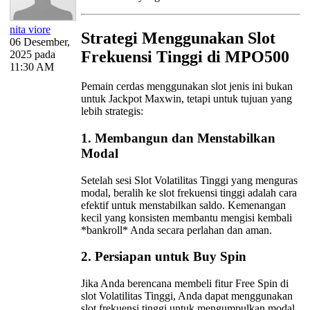
nita viore
Strategi Menggunakan Slot
06 Desember,
Frekuensi Tinggi di MPO500
2025 pada
11:30 AM
Pemain cerdas menggunakan slot jenis ini bukan
untuk Jackpot Maxwin, tetapi untuk tujuan yang
lebih strategis:
1. Membangun dan Menstabilkan
Modal
Setelah sesi Slot Volatilitas Tinggi yang menguras
modal, beralih ke slot frekuensi tinggi adalah cara
efektif untuk menstabilkan saldo. Kemenangan
kecil yang konsisten membantu mengisi kembali
*bankroll* Anda secara perlahan dan aman.
2. Persiapan untuk Buy Spin
Jika Anda berencana membeli fitur Free Spin di
slot Volatilitas Tinggi, Anda dapat menggunakan
slot frekuensi tinggi untuk mengumpulkan modal