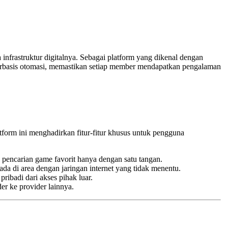
frastruktur digitalnya. Sebagai platform yang dikenal dengan
rbasis otomasi, memastikan setiap member mendapatkan pengalaman
form ini menghadirkan fitur-fitur khusus untuk pengguna
 pencarian game favorit hanya dengan satu tangan.
a di area dengan jaringan internet yang tidak menentu.
ibadi dari akses pihak luar.
r ke provider lainnya.