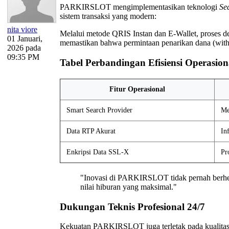
PARKIRSLOT mengimplementasikan teknologi
Se
sistem transaksi yang modern:
nita viore
Melalui metode QRIS Instan dan E-Wallet, proses de
01 Januari,
memastikan bahwa permintaan penarikan dana (withd
2026 pada
09:35 PM
Tabel Perbandingan Efisiensi Operas
Fitur Operasional
Smart Search Provider
Me
Data RTP Akurat
In
Enkripsi Data SSL-X
Pr
"Inovasi di PARKIRSLOT tidak pernah berhent
nilai hiburan yang maksimal."
Dukungan Teknis Profesional 24/7
Kekuatan PARKIRSLOT juga terletak pada kualitas la