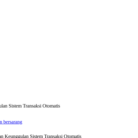
an Sistem Transaksi Otomatis
 bersarang
 Keunggulan Sistem Transaksi Otomatis