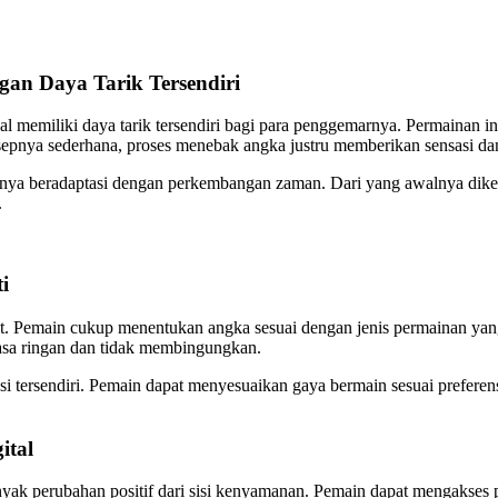
gan Daya Tarik Tersendiri
l memiliki daya tarik tersendiri bagi para penggemarnya. Permainan i
nsepnya sederhana, proses menebak angka justru memberikan sensasi da
ya beradaptasi dengan perkembangan zaman. Dari yang awalnya dikenal s
.
i
mit. Pemain cukup menentukan angka sesuai dengan jenis permainan yan
asa ringan dan tidak membingungkan.
i tersendiri. Pemain dapat menyesuaikan gaya bermain sesuai preferensi
ital
ak perubahan positif dari sisi kenyamanan. Pemain dapat mengakses pe