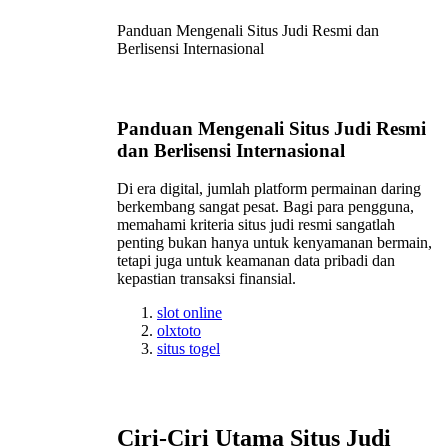
Panduan Mengenali Situs Judi Resmi dan
Berlisensi Internasional
Panduan Mengenali Situs Judi Resmi
dan Berlisensi Internasional
Di era digital, jumlah platform permainan daring
berkembang sangat pesat. Bagi para pengguna,
memahami kriteria situs judi resmi sangatlah
penting bukan hanya untuk kenyamanan bermain,
tetapi juga untuk keamanan data pribadi dan
kepastian transaksi finansial.
slot online
olxtoto
situs togel
Ciri-Ciri Utama Situs Judi