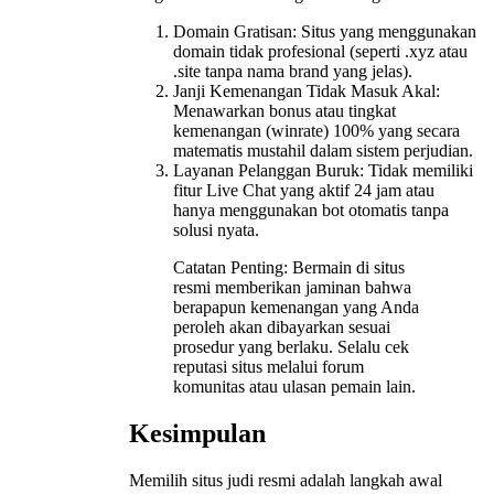
Domain Gratisan: Situs yang menggunakan
domain tidak profesional (seperti .xyz atau
.site tanpa nama brand yang jelas).
Janji Kemenangan Tidak Masuk Akal:
Menawarkan bonus atau tingkat
kemenangan (winrate) 100% yang secara
matematis mustahil dalam sistem perjudian.
Layanan Pelanggan Buruk: Tidak memiliki
fitur Live Chat yang aktif 24 jam atau
hanya menggunakan bot otomatis tanpa
solusi nyata.
Catatan Penting: Bermain di situs
resmi memberikan jaminan bahwa
berapapun kemenangan yang Anda
peroleh akan dibayarkan sesuai
prosedur yang berlaku. Selalu cek
reputasi situs melalui forum
komunitas atau ulasan pemain lain.
Kesimpulan
Memilih situs judi resmi adalah langkah awal