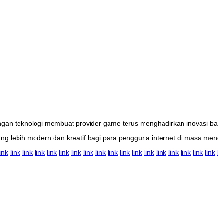
gan teknologi membuat provider game terus menghadirkan inovasi baru m
ang lebih modern dan kreatif bagi para pengguna internet di masa men
link
link
link
link
link
link
link
link
link
link
link
link
link
link
link
link
link
link