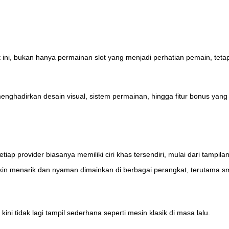
ini, bukan hanya permainan slot yang menjadi perhatian pemain, tetapi
adirkan desain visual, sistem permainan, hingga fitur bonus yang mem
iap provider biasanya memiliki ciri khas tersendiri, mulai dari tampi
in menarik dan nyaman dimainkan di berbagai perangkat, terutama s
ni tidak lagi tampil sederhana seperti mesin klasik di masa lalu.