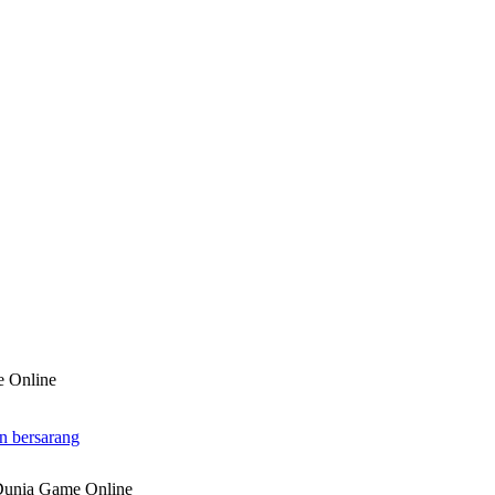
e Online
 bersarang
i Dunia Game Online