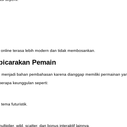
 online terasa lebih modern dan tidak membosankan.
ibicarakan Pemain
ng menjadi bahan pembahasan karena dianggap memiliki permainan yan
berapa keunggulan seperti:
tema futuristik.
plier, wild, scatter, dan bonus interaktif lainnya.