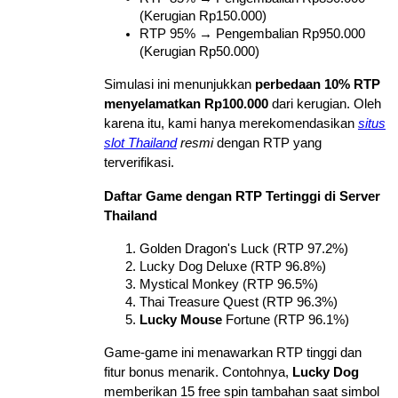
(Kerugian Rp150.000)
RTP 95% → Pengembalian Rp950.000
(Kerugian Rp50.000)
Simulasi ini menunjukkan
perbedaan 10% RTP
menyelamatkan Rp100.000
dari kerugian. Oleh
karena itu, kami hanya merekomendasikan
situs
slot Thailand
resmi
dengan RTP yang
terverifikasi.
Daftar Game dengan RTP Tertinggi di Server
Thailand
Golden Dragon's Luck (RTP 97.2%)
Lucky Dog Deluxe (RTP 96.8%)
Mystical Monkey (RTP 96.5%)
Thai Treasure Quest (RTP 96.3%)
Lucky Mouse
Fortune (RTP 96.1%)
Game-game ini menawarkan RTP tinggi dan
fitur bonus menarik. Contohnya,
Lucky Dog
memberikan 15 free spin tambahan saat simbol