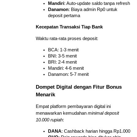
Mandiri
: Auto-update saldo tanpa refresh
Danamon
: Biaya admin Rp0 untuk
deposit pertama
Kecepatan Transaksi Tiap Bank
Waktu rata-rata proses deposit:
BCA: 1-3 menit
BNI: 3-5 menit
BRI: 2-4 menit
Mandiri: 4-6 menit
Danamon: 5-7 menit
Dompet Digital dengan Fitur Bonus
Menarik
Empat platform pembayaran digital ini
menawarkan kemudahan
minimal deposit
10.000 rupiah
:
DANA
: Cashback harian hingga Rp1.000