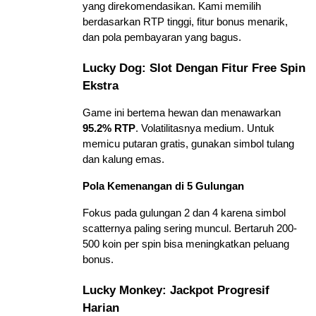
yang direkomendasikan. Kami memilih
berdasarkan RTP tinggi, fitur bonus menarik,
dan pola pembayaran yang bagus.
Lucky Dog: Slot Dengan Fitur Free Spin
Ekstra
Game ini bertema hewan dan menawarkan
95.2% RTP
. Volatilitasnya medium. Untuk
memicu putaran gratis, gunakan simbol tulang
dan kalung emas.
Pola Kemenangan di 5 Gulungan
Fokus pada gulungan 2 dan 4 karena simbol
scatternya paling sering muncul. Bertaruh 200-
500 koin per spin bisa meningkatkan peluang
bonus.
Lucky Monkey: Jackpot Progresif
Harian