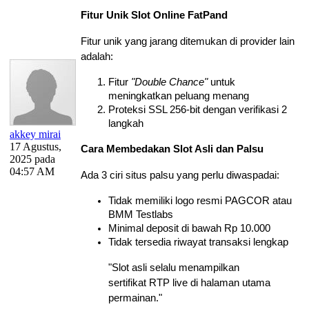
Fitur Unik Slot Online FatPand
Fitur unik yang jarang ditemukan di provider lain
adalah:
Fitur
"Double Chance"
untuk
meningkatkan peluang menang
Proteksi SSL 256-bit dengan verifikasi 2
langkah
akkey mirai
17 Agustus,
Cara Membedakan Slot Asli dan Palsu
2025 pada
04:57 AM
Ada 3 ciri situs palsu yang perlu diwaspadai:
Tidak memiliki logo resmi PAGCOR atau
BMM Testlabs
Minimal deposit di bawah Rp 10.000
Tidak tersedia riwayat transaksi lengkap
"Slot asli selalu menampilkan
sertifikat RTP live di halaman utama
permainan."