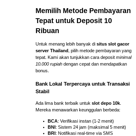
Memilih Metode Pembayaran
Tepat untuk Deposit 10
Ribuan
Untuk menang lebih banyak di
situs slot gacor
server Thailand
, pilih metode pembayaran yang
tepat. Kami akan tunjukkan cara deposit
minimal
10.000 rupiah
dengan cepat dan mendapatkan
bonus.
Bank Lokal Terpercaya untuk Transaksi
Stabil
Ada lima bank terbaik untuk
slot depo 10k
.
Mereka menawarkan keunggulan berbeda:
BCA
: Verifikasi instan (1-2 menit)
BNI
: Sistem 24 jam (maksimal 5 menit)
BRI
: Notifikasi real-time via SMS