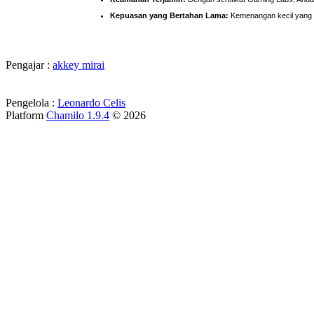
Kepuasan yang Bertahan Lama:
Kemenangan kecil yang b
Pengajar :
akkey mirai
Pengelola :
Leonardo Celis
Platform
Chamilo 1.9.4
© 2026