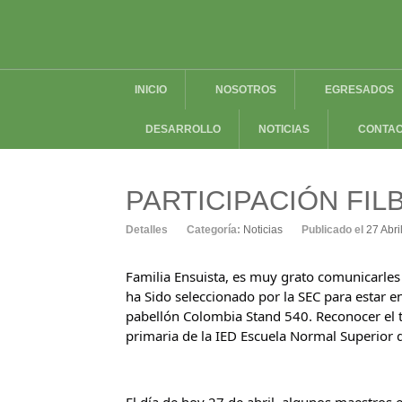
INICIO
NOSOTROS
EGRESADOS
DESARROLLO
NOTICIAS
CONTA
PARTICIPACIÓN FIL
Detalles
Categoría:
Noticias
Publicado el
27 Abri
Familia Ensuista, es muy grato comunicarles q
ha Sido seleccionado por la SEC para estar en
pabellón Colombia Stand 540. Reconocer el t
primaria de la IED Escuela Normal Superior 
El día de hoy 27 de abril, algunos maestros 