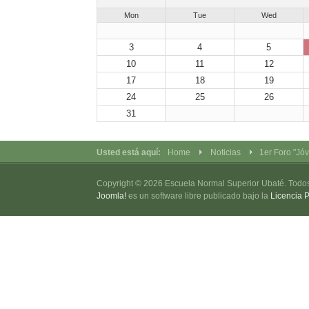
Mon
Tue
Wed
3
4
5
10
11
12
17
18
19
24
25
26
31
Usted está aquí:
Home
Noticias
1er Foro "Jóv
Copyright © 2026 Escuela Normal Superior Ubaté. Todo
Joomla!
es un software libre publicado bajo la
Licencia 