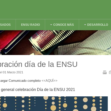
ESADOS
ENSU RADIO
CONOCE MÁS
DESARROLLO
ración día de la ENSU
el
01 Marzo 2021
argar Comunicado completo
<<AQUÍ>>
 general celebración Día de la ENSU 2021