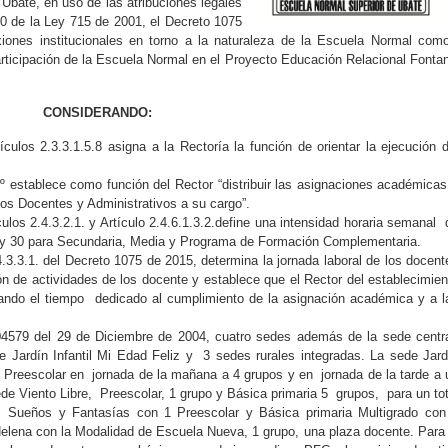
Ubaté, en uso de las atribuciones legales
10 de la Ley 715 de 2001, el Decreto 1075
xiones institucionales en torno a la naturaleza de la Escuela Normal com
articipación de la Escuela Normal en el Proyecto Educación Relacional Fonta
CONSIDERANDO:
ulos 2.3.3.1.5.8 asigna a la Rectoría la función de orientar la ejecución d
0º establece como función del Rector “distribuir las asignaciones académicas
os Docentes y Administrativos a su cargo”.
los 2.4.3.2.1. y Artículo 2.4.6.1.3.2.define una intensidad horaria semanal 
a, y 30 para Secundaria, Media y Programa de Formación Complementaria.
.4.3.3.1. del Decreto 1075 de 2015, determina la jornada laboral de los docent
ión de actividades de los docente y establece que el Rector del establecimien
inando el tiempo dedicado al cumplimiento de la asignación académica y a l
04579 del 29 de Diciembre de 2004, cuatro sedes además de la sede centra
e Jardín Infantil Mi Edad Feliz y 3 sedes rurales integradas. La sede Jard
e Preescolar en jornada de la mañana a 4 grupos y en jornada de la tarde a 
de Viento Libre, Preescolar, 1 grupo y Básica primaria 5 grupos, para un tot
 Sueños y Fantasías con 1 Preescolar y Básica primaria Multigrado con
elena con la Modalidad de Escuela Nueva, 1 grupo, una plaza docente. Para 