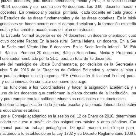
 plazas docentes; para básica secundaria, media y PFC, el servicio educati
r 40.91 docentes y se cuenta con 40 docentes. Las 0.90 docente horas, 
 docentes. En preescolar y básica primaria, cada docente en cada grado, 
 de Estudios de las áreas fundamentales y de las áreas optativas. En la bási
gnaciones se hacen acorde con el campo disciplinar y la formación específi
oraria y los créditos académicos del plan de estudios.
 la Escuela Normal Superior es de 74 docentes; un docente orientador; cuat
rectivo docente Rector. En la sede rural Santa Helena un docente. En la Se
la Sede rural Viento Libre 6 docentes. En la Sede Jardín Infantil “Mi Ed
al: Básica Primaria 20 docentes, Básica Secundaria, Media y Programa 
orientador nombrado por la SEC, para un total de 75 docentes.
té del municipio de Ubaté Cundinamarca, por decisión de la Secretaria 
bre 5 de 2016 de la Dirección de Calidad Educativa y acorde al plan 
ada para participar en el programa FRE (Educación Relacional Fontan) para 
y de la innovación curricular del nuevo liderazgo.
r las funciones a los Coordinadores y hacer la asignación académica y 
uno de los docentes que conforman la planta docente de la Institución, pa
 y para cumplir con las políticas educativas nacionales e institucionales.
define la organización de la jornada escolar y la jornada laboral de directiv
s educativos estatales.
do por el Consejo académico en la sesión del 12 de Enero de 2016, determinan
undaria se cursa a través de dos asignaturas música y artes plásticas. Ca
semanal para su trabajo pedagógico. De igual manera definió que para 
e acuerdo a lo establecido en la Ley 1732 y su Decreto Reglamentario 1038 d