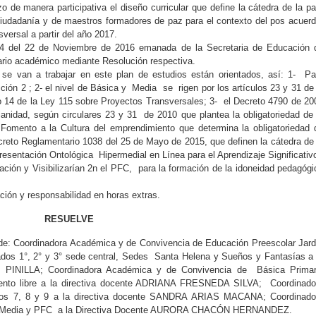
 de manera participativa el diseño curricular que define la cátedra de la p
 ciudadanía y de maestros formadores de paz para el contexto del pos acuerd
ersal a partir del año 2017.
84 del 22 de Noviembre de 2016 emanada de la Secretaria de Educación 
dario académico mediante Resolución respectiva.
e van a trabajar en este plan de estudios están orientados, así: 1- Pa
ción 2 ; 2- el nivel de Básica y Media se rigen por los artículos 23 y 31 de 
lo 14 de la Ley 115 sobre Proyectos Transversales; 3- el Decreto 4790 de 20
ianidad, según circulares 23 y 31 de 2010 que plantea la obligatoriedad de 
 Fomento a la Cultura del emprendimiento que determina la obligatoriedad 
ecreto Reglamentario 1038 del 25 de Mayo de 2015, que definen la cátedra de 
esentación Ontológica Hipermedial en Línea para el Aprendizaje Significativo
ación y Visibilizarían 2n el PFC, para la formación de la idoneidad pedagógi
ación y responsabilidad en horas extras.
RESUELVE
de: Coordinadora Académica y de Convivencia de Educación Preescolar Jard
grados 1°, 2° y 3° sede central, Sedes Santa Helena y Sueños y Fantasías a 
PINILLA; Coordinadora Académica y de Convivencia de Básica Primar
Viento libre a la directiva docente ADRIANA FRESNEDA SILVA; Coordinado
dos 7, 8 y 9 a la directiva docente SANDRA ARIAS MACANA; Coordinado
ón Media y PFC a la Directiva Docente AURORA CHACÓN HERNANDEZ.