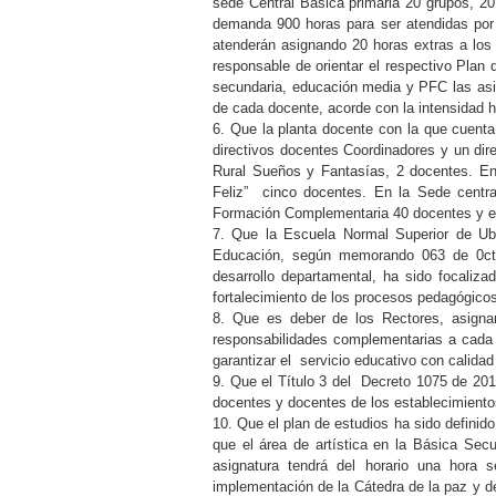
sede Central Básica primaria 20 grupos, 20
demanda 900 horas para ser atendidas po
atenderán asignando 20 horas extras a los
responsable de orientar el respectivo Plan
secundaria, educación media y PFC las asi
de cada docente, acorde con la intensidad h
6. Que la planta docente con la que cuenta
directivos docentes Coordinadores y un di
Rural Sueños y Fantasías, 2 docentes. En 
Feliz” cinco docentes. En la Sede centr
Formación Complementaria 40 docentes y el 
7. Que la Escuela Normal Superior de Uba
Educación, según memorando 063 de 0ctu
desarrollo departamental, ha sido focaliz
fortalecimiento de los procesos pedagógicos 
8. Que es deber de los Rectores, asigna
responsabilidades complementarias a cada 
garantizar el servicio educativo con calidad
9. Que el Título 3 del Decreto 1075 de 2015 
docentes y docentes de los establecimiento
10. Que el plan de estudios ha sido defini
que el área de artística en la Básica Sec
asignatura tendrá del horario una hora 
implementación de la Cátedra de la paz y d