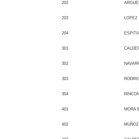
202
ARGUE
203
LOPEZ 
204
ESPITI
301
CALDE
302
NAVAR
303
RODRIG
304
RINCON
401
MORA 
402
MUÑOZ