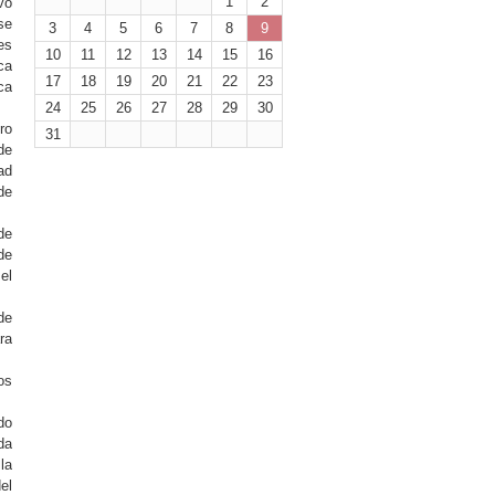
1
2
vo
se
3
4
5
6
7
8
9
es
10
11
12
13
14
15
16
ca
17
18
19
20
21
22
23
ca
24
25
26
27
28
29
30
ro
31
de
ad
de
de
de
el
de
ra
os
do
da
la
el