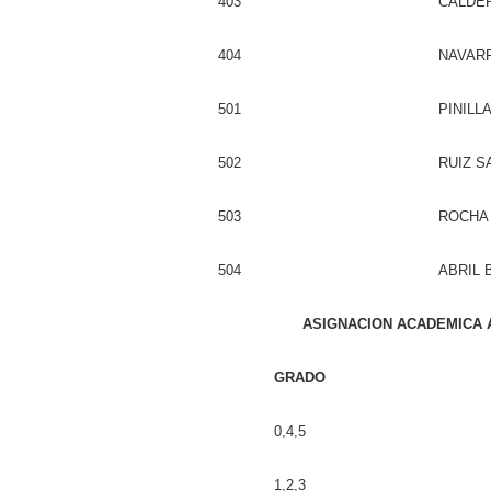
403
CALDE
404
NAVARR
501
PINILL
502
RUIZ 
503
ROCHA
504
ABRIL
ASIGNACION ACADEMICA A
GRADO
0,4,5
1,2,3