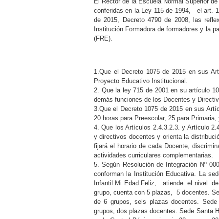
El Rector de la Escuela Normal Superior de 
conferidas en la Ley 115 de 1994, el art. 
de 2015, Decreto 4790 de 2008, las refle
Institución Formadora de formadores y la p
(FRE).
1.Que el Decreto 1075 de 2015 en sus Artíc
Proyecto Educativo Institucional.
2. Que la ley 715 de 2001 en su artículo 1
demás funciones de los Docentes y Directiv
3.Que el Decreto 1075 de 2015 en sus Artícu
20 horas para Preescolar, 25 para Primari
4. Que los Artículos 2.4.3.2.3. y Artículo 2
y directivos docentes y orienta la distribuc
fijará el horario de cada Docente, discrim
actividades curriculares complementarias.
5. Según Resolución de Integración Nº 00
conforman la Institución Educativa. La sed
Infantil Mi Edad Feliz, atiende el nivel d
grupo, cuenta con 5 plazas, 5 docentes. Se
de 6 grupos, seis plazas docentes. Sede
grupos, dos plazas docentes. Sede Santa H