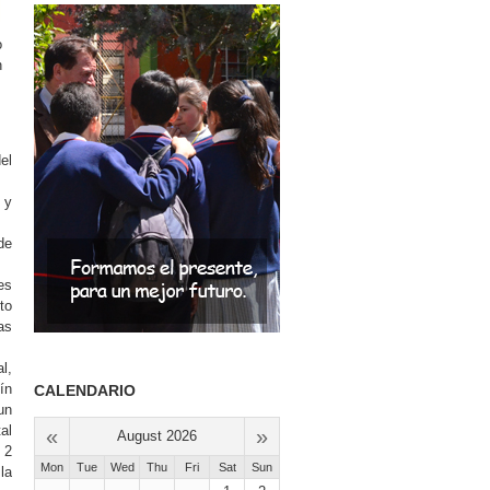
o
n
el
 y
de
es
to
as
l,
ín
CALENDARIO
un
al
«
»
August 2026
 2
Mon
Tue
Wed
Thu
Fri
Sat
Sun
la