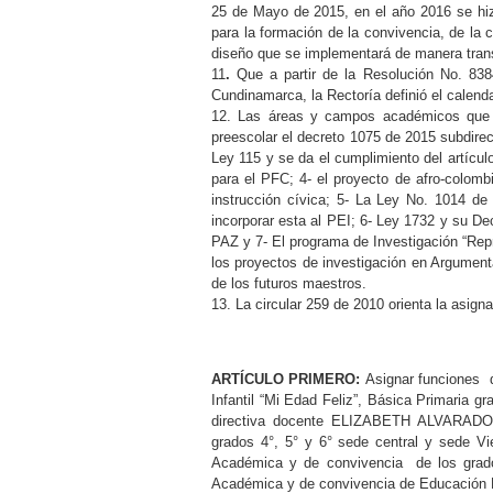
25 de Mayo de 2015, en el año 2016 se hizo
para la formación de la convivencia, de la
diseño que se implementará de manera transv
11
.
Que a partir de la Resolución No. 83
Cundinamarca, la Rectoría definió el calen
12. Las áreas y campos académicos que s
preescolar el decreto 1075 de 2015 subdirec
Ley 115 y se da el cumplimiento del artícu
para el PFC; 4- el proyecto de afro-colomb
instrucción cívica; 5- La Ley No. 1014 de
incorporar esta al PEI; 6- Ley 1732 y su D
PAZ y 7- El programa de Investigación “Repr
los proyectos de investigación en Argument
de los futuros maestros.
13. La circular 259 de 2010 orienta la asign
ARTÍCULO PRIMERO:
Asignar funciones 
Infantil “Mi Edad Feliz”, Básica Primaria 
directiva docente ELIZABETH ALVARADO 
grados 4°, 5° y 6° sede central y sede 
Académica y de convivencia de los gra
Académica y de convivencia de Educaci