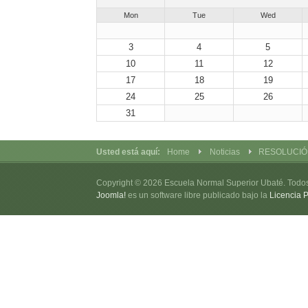
Mon
Tue
Wed
3
4
5
10
11
12
17
18
19
24
25
26
31
Usted está aquí:
Home
Noticias
RESOLUCIÓ
Copyright © 2026 Escuela Normal Superior Ubaté. Todo
Joomla!
es un software libre publicado bajo la
Licencia 